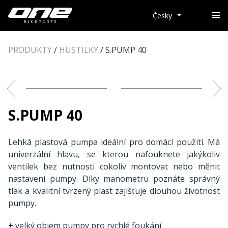
Česky
PRODUKTY
/
HUSTILKY
/
S.PUMP 40
S.PUMP 40
Lehká plastová pumpa ideální pro domácí použití. Má
univerzální hlavu, se kterou nafouknete jakýkoliv
ventilek bez nutnosti cokoliv montovat nebo měnit
nastavení pumpy. Díky manometru poznáte správný
tlak a kvalitní tvrzený plast zajišťuje dlouhou životnost
pumpy.
+
velký objem pumpy pro rychlé foukání