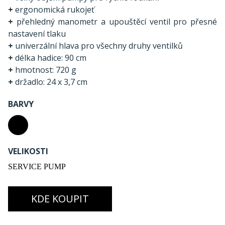
+
ergonomická rukojeť
+
přehledný manometr a upouštěcí ventil pro přesné
nastavení tlaku
+
univerzální hlava pro všechny druhy ventilků
+
délka hadice: 90 cm
+
hmotnost: 720 g
+
držadlo: 24 x 3,7 cm
BARVY
VELIKOSTI
SERVICE PUMP
KDE KOUPIT